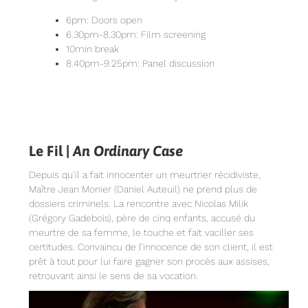
6pm: Doors open
6.30pm-8.30pm: Film screening
10min break
8.40pm-9.25pm: Panel discussion
Le Fil |
An Ordinary Case
Depuis qu’il a fait innocenter un meurtrier récidiviste,
Maître Jean Monier (Daniel Auteuil) ne prend plus de
dossiers criminels. La rencontre avec Nicolas Milik
(Grégory Gadebois), père de cinq enfants, accusé du
meurtre de sa femme, le touche et fait vaciller ses
certitudes. Convaincu de l’innocence de son client, il est
prêt à tout pour lui faire gagner son procès aux assises,
retrouvant ainsi le sens de sa vocation.