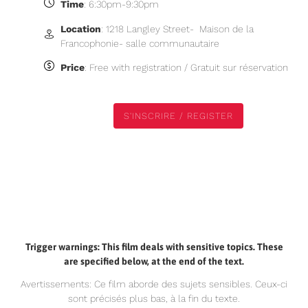
Time
: 6:30pm-9:30pm
Location
: 1218 Langley Street- Maison de la
Francophonie- salle communautaire
Price
: Free with registration / Gratuit sur réservation
S'INSCRIRE / REGISTER
S'INSCRIRE / REGISTER
Trigger warnings: This film deals with sensitive topics. These
are specified below, at the end of the text.
Avertissements: Ce film aborde des sujets sensibles. Ceux-ci
sont précisés plus bas, à la fin du texte.