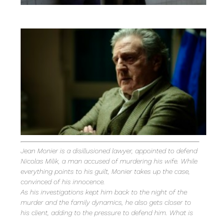
Jean Monier is a disillusioned lawyer, appointed to defend
Nicolas Milik, a man accused of murdering his wife. While
everything points to his guilt, Monier takes up the case,
convinced of his innocence.
As his investigations kept him back to the night of the
murder and the family dynamics, he also gets closer to
his client, adding to the pressure to defend him. What is