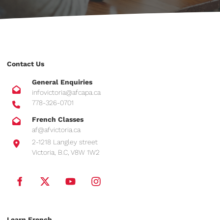
Contact Us
General Enquiries
infovictoria@afcapa.ca
778-326-0701
French Classes
af@afvictoria.ca
2-1218 Langley street
Victoria, B.C, V8W 1W2
Learn French