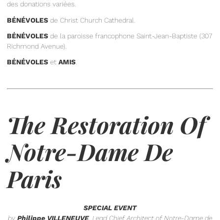
des donations variées.
BÉNÉVOLES
de Christ Church Cathedral.
BÉNÉVOLES
de la paroisse francophone Saint-Jean-Baptiste (307
Richmond Avenue).
BÉNÉVOLES
et
AMIS
.
The Restoration Of
Notre-Dame De
Paris
SPECIAL EVENT
by
Philippe VILLENEUVE
, Lead Chief Architect of Notre-Dame de