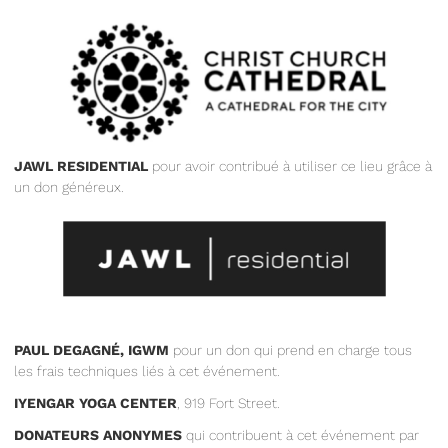
JAWL RESIDENTIAL
pour avoir contribué à utiliser ce lieu grâce à
un don généreux.
PAUL DEGAGNÉ, IGWM
pour un don qui prend en charge tous
les frais techniques liés à cet événement.
IYENGAR YOGA CENTER
, 919 Fort Street.
DONATEURS ANONYMES
qui contribuent à cet événement par