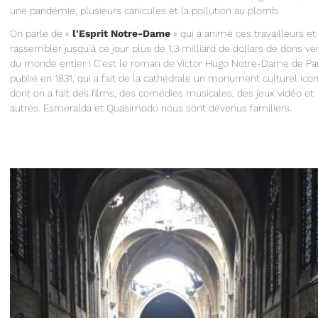
une pandémie, plusieurs canicules et la pollution au plomb.
On parle de «
l'Esprit Notre-Dame
» qui a animé ces travailleurs et
rassembler jusqu’à ce jour plus de 1,3 milliard de dollars de dons v
du monde entier ! C’est le roman de Victor Hugo Notre-Dame de Par
publié en 1831, qui a fait de la cathédrale un monument culturel ico
dont on a fait des films, des comédies musicales, des jeux vidéo et
autres. Esmeralda et Quasimodo nous sont devenus familiers.