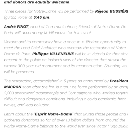
and donors are equally welcome
.
Three pieces for Notre-Dame will be performed by
Réjean BUSSIÈR
(guitar, voice) at
5:45 pm
.
André FINOT
, Head of Communications, Friends of Notre-Dame De
Paris, will accompany M. Villeneuve for this event.
Victoria and its community have a once-in-a-lifetime opportunity to
meet the Lead Chief Architect who oversaw the restoration of Notre-
Dame de Paris.
Philippe VILLENEUVE
will be in Victoria for that day
present to the public an insider’s view of the disaster that struck the
almost 900-year old monument and its reconstruction. Stunning vis
will be presented.
The restoration, accomplished in 5 years as announced by
Presiden
MACRON
soon after the fire, is a
tour de force
performed by an army
2,000 specialized tradespeople and
Compagnons
who worked togethe
difficult and dangerous conditions, including a covid pandemic, heat
waves, and lead pollution.
Learn about the “
Esprit Notre-Dame
” that united those people and
gathered donations so far of over 1.3 billion dollars from around the
world! Notre-Dame belongs to the world ever since Victor Hugo publ