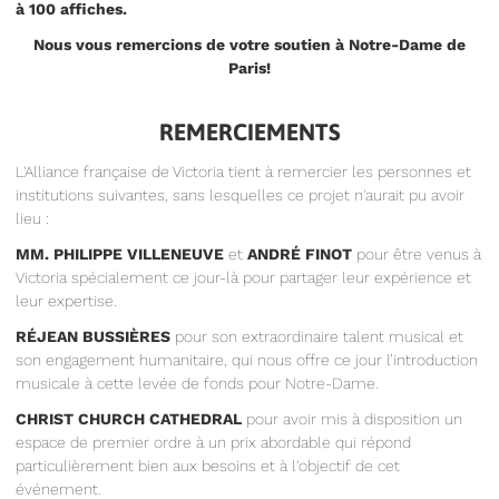
à 100 affiches.
Nous vous remercions de votre soutien à Notre-Dame de
Paris!
REMERCIEMENTS
L'Alliance française de Victoria tient à remercier les personnes et
institutions suivantes, sans lesquelles ce projet n'aurait pu avoir
lieu :
MM. PHILIPPE VILLENEUVE
et
ANDRÉ FINOT
pour être venus à
Victoria spécialement ce jour-là pour partager leur expérience et
leur expertise.
RÉJEAN BUSSIÈRES
pour son extraordinaire talent musical et
son engagement humanitaire, qui nous offre ce jour l’introduction
musicale à cette levée de fonds pour Notre-Dame.
CHRIST CHURCH CATHEDRAL
pour avoir mis à disposition un
espace de premier ordre à un prix abordable qui répond
particulièrement bien aux besoins et à l'objectif de cet
événement.