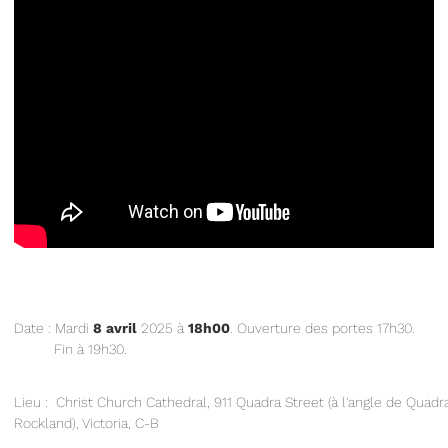
Date : Mardi
8 avril
2025 à
18h00
. Ouverture des portes 17h30.
Fin à 19h30.
Lieu : Christ Church Cathedral, 911 Quadra Street (à l'angle de Quadr
Rockland), Victoria, C-B