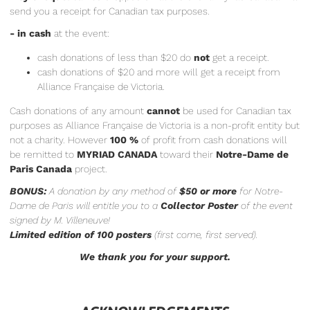
send you a receipt for Canadian tax purposes.
- in cash
at the event:
cash donations of less than $20 do
not
get a receipt.
cash donations of $20 and more will get a receipt from
Alliance Française de Victoria.
Cash donations of any amount
cannot
be used for Canadian tax
purposes as Alliance Française de Victoria is a non-profit entity but
not a charity. However
100 %
of profit from cash donations will
be remitted to
MYRIAD CANADA
toward their
Notre-Dame de
Paris Canada
project.
BONUS:
A donation by any method of
$50 or more
for Notre-
Dame de Paris will entitle you to a
Collector Poster
of the event
signed by M. Villeneuve!
Limited edition of 100 posters
(first come, first served).
We thank you for your support.