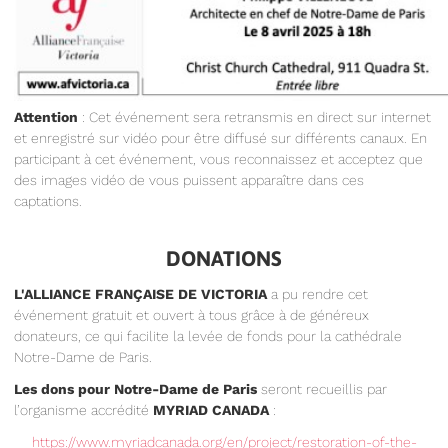
Attention
: Cet événement sera retransmis en direct sur internet
et enregistré sur vidéo pour être diffusé sur différents canaux. En
participant à cet événement, vous reconnaissez et acceptez que
des images vidéo de vous puissent apparaître dans ces
captations.
DONATIONS
L'ALLIANCE FRANÇAISE DE VICTORIA
a pu rendre cet
événement gratuit et ouvert à tous grâce à de généreux
donateurs, ce qui facilite la levée de fonds pour la cathédrale
Notre-Dame de Paris.
Les dons pour Notre-Dame de Paris
seront recueillis par
l’organisme accrédité
MYRIAD CANADA
:
https://www.myriadcanada.org/en/project/restoration-of-the-