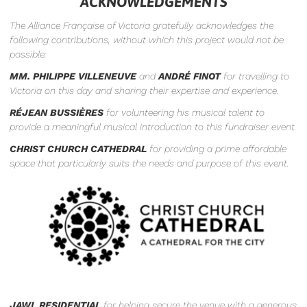
ACKNOWLEDGEMENTS
The Alliance Française of Victoria gratefully acknowledges the
following contributions, without which this project would not be
possible:
MM. PHILIPPE VILLENEUVE
and
ANDRÉ FINOT
for travelling to
Victoria on this day and sharing their expertise and experience.
RÉJEAN BUSSIÈRES
for volunteering his musical talent to
provide a meaningful musical introduction to this fundraiser event.
CHRIST CHURCH CATHEDRAL
for providing a prime affordable
space that particularly suits the needs and purpose of this event.
JAWL RESIDENTIAL
for helping secure the venue with a generous