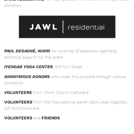
donation.
PAUL DEGAGNÉ, IGWM
for covering all expenses regarding
technical support for this event.
IYENGAR YOGA CENTER
, 919 Fort Street.
ANONYMOUS DONORS
who make this possible through various
donations.
VOLUNTEERS
from Christ Church Cathedral.
VOLUNTEERS
from the francophone parish Saint-Jean-Baptiste,
307 Richmond Ave.
VOLUNTEERS
and
FRIENDS