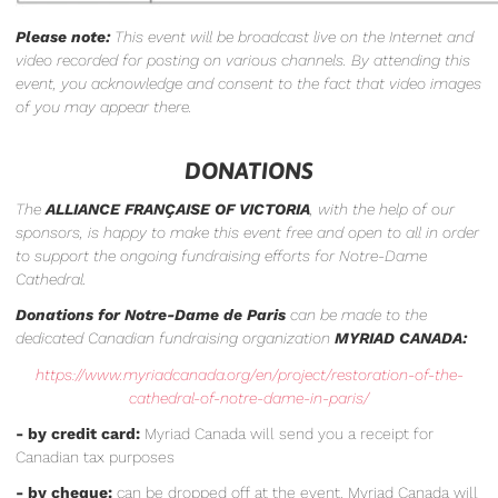
Please note:
This event will be broadcast live on the Internet and
video recorded for posting on various channels. By attending this
event, you acknowledge and consent to the fact that video images
of you may appear there.
DONATIONS
The
ALLIANCE FRANÇAISE OF VICTORIA
, with the help of our
sponsors,
is happy to make this event free and open to all in order
to support the ongoing fundraising efforts for Notre-Dame
Cathedral.
Donations for Notre-Dame de Paris
can be made to the
dedicated Canadian fundraising organization
MYRIAD CANADA:
https://www.myriadcanada.org/en/project/restoration-of-the-
cathedral-of-notre-dame-in-paris/
- by credit card:
Myriad Canada will send you a receipt for
Canadian tax purposes
- by cheque:
can be dropped off at the event. Myriad Canada will