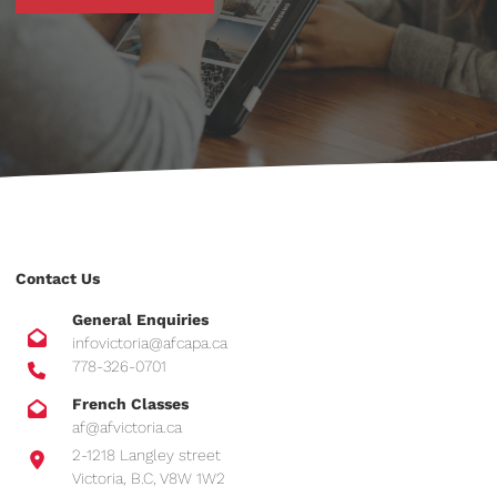
Contact Us
General Enquiries
infovictoria@afcapa.ca
778-326-0701
French Classes
af@afvictoria.ca
2-1218 Langley street
Victoria, B.C, V8W 1W2