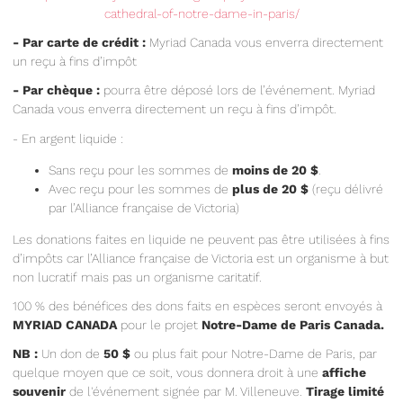
cathedral-of-notre-dame-in-paris/
- Par carte de crédit :
Myriad Canada vous enverra directement
un reçu à fins d’impôt
- Par chèque :
pourra être déposé lors de l’événement. Myriad
Canada vous enverra directement un reçu à fins d’impôt.
- En argent liquide :
Sans reçu pour les sommes de
moins de 20 $
.
Avec reçu pour les sommes de
plus de 20 $
(reçu délivré
par l’Alliance française de Victoria)
Les donations faites en liquide ne peuvent pas être utilisées à fins
d’impôts car l’Alliance française de Victoria est un organisme à but
non lucratif mais pas un organisme caritatif.
100 % des bénéfices des dons faits en espèces seront envoyés à
MYRIAD CANADA
pour le projet
Notre-Dame de Paris Canada.
NB :
Un don de
50 $
ou plus fait pour Notre-Dame de Paris, par
quelque moyen que ce soit, vous donnera droit à une
affiche
souvenir
de l'événement signée par M. Villeneuve.
Tirage limité