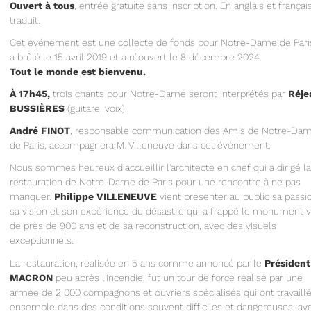
Ouvert à tous
, entrée gratuite sans inscription. En anglais et françai
traduit.
Cet événement est une collecte de fonds pour Notre-Dame de Pari
a brûlé le 15 avril 2019 et a réouvert le 8 décembre 2024.
Tout le monde est bienvenu.
À 17h45,
trois chants pour Notre-Dame seront interprétés par
Réje
BUSSIÈRES
(guitare, voix).
André FINOT
, responsable communication des Amis de Notre-Da
de Paris, accompagnera M. Villeneuve dans cet événement.
Nous sommes heureux d’accueillir l'architecte en chef qui a dirigé la
restauration de Notre-Dame de Paris pour une rencontre à ne pas
manquer.
Philippe VILLENEUVE
vient présenter au public sa passi
sa vision et son expérience du désastre qui a frappé le monument v
de près de 900 ans et de sa reconstruction, avec des visuels
exceptionnels.
La restauration, réalisée en 5 ans comme annoncé par le
Président
MACRON
peu après l'incendie, fut un tour de force réalisé par une
armée de 2 000 compagnons et ouvriers spécialisés qui ont travaill
ensemble dans des conditions souvent difficiles et dangereuses, av