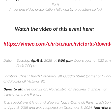
Paris
A talk and video presentation followed by a question period
Watch the video of this event here:
https://vimeo.com/christchurchvictoria/dow
Date: Tuesday,
April 8
, 2025, at
6:00 p.m
. Doors open at 5:30 p.m
Ends 7:30pm.
Location: Christ Church Cathedral, 911 Quadra Street (corner of Quad
and Rockland), Victoria, BC
Open to all
, free admission. No registration required. In English or
translation from French.
This special event is a fundraiser for Notre-Dame de Paris which bur
on April 15, 2019 and was reopened on December 8, 2024.
Non-dono