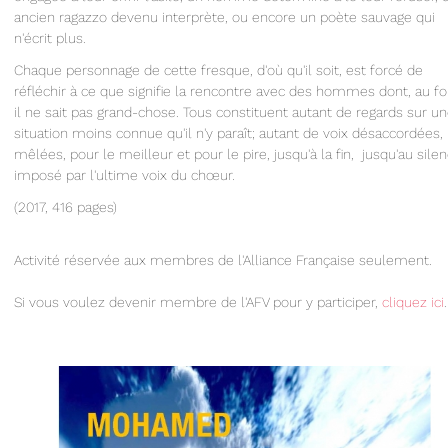
ancien ragazzo devenu interprète, ou encore un poète sauvage qui
n'écrit plus.
Chaque personnage de cette fresque, d'où qu'il soit, est forcé de
réfléchir à ce que signifie la rencontre avec des hommes dont, au fo
il ne sait pas grand-chose. Tous constituent autant de regards sur u
situation moins connue qu'il n'y paraît; autant de voix désaccordées,
mêlées, pour le meilleur et pour le pire, jusqu'à la fin, jusqu'au sile
imposé par l'ultime voix du chœur
.
(2017, 416 pages)
Activité réservée aux membres de l'Alliance Française seulement.
Si vous voulez devenir membre de l'AFV pour y participer,
cliquez ici
.