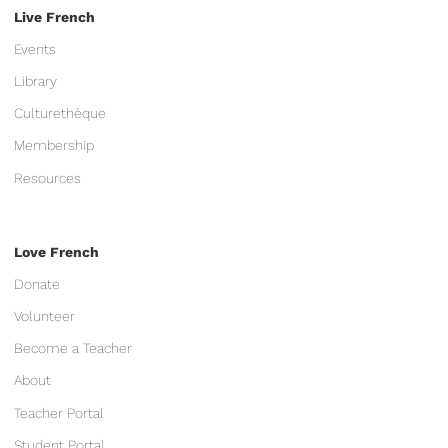
Live French
Events
Library
Culturethèque
Membership
Resources
Love French
Donate
Volunteer
Become a Teacher
About
Teacher Portal
Student Portal