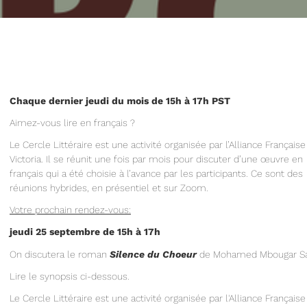
Chaque dernier jeudi du mois de 15h à 17h PST
Aimez-vous lire en français ?
Le Cercle Littéraire est une activité organisée par l’Alliance Française
Victoria. Il se réunit une fois par mois pour discuter d’une œuvre en
français qui a été choisie à l’avance par les participants. Ce sont des
réunions hybrides, en présentiel et sur Zoom.
Votre prochain rendez-vous:
jeudi 25 septembre de 15h à 17h
On discutera le roman
Silence du Choeur
de Mohamed Mbougar Sa
Lire le synopsis ci-dessous.
Le Cercle Littéraire est une activité organisée par l'Alliance Française