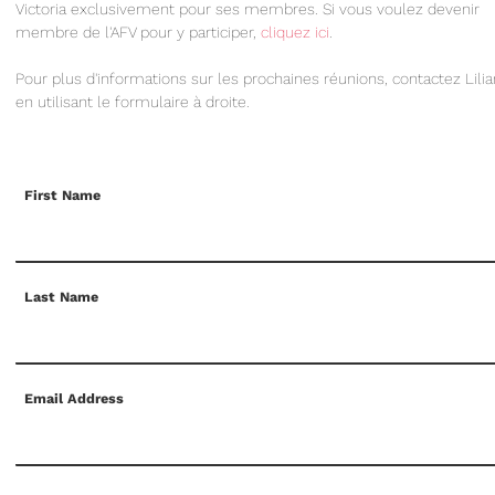
Victoria exclusivement pour ses membres. Si vous voulez devenir
membre de l'AFV pour y participer,
cliquez ici
.
Pour plus d'informations sur les prochaines réunions, contactez Lili
en utilisant le formulaire à droite.
First Name
Last Name
Email Address