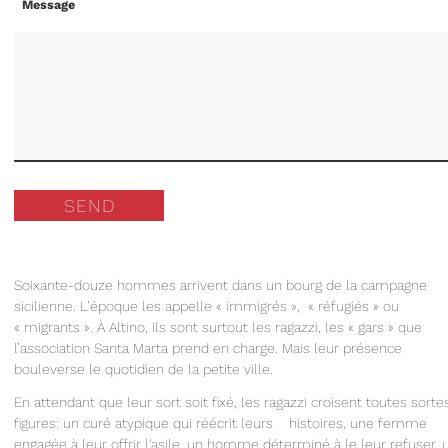
Message
SEND
Soixante-douze hommes arrivent dans un bourg de la campagne
sicilienne. L’époque les appelle « immigrés », « réfugiés » ou
« migrants ». À Altino, ils sont surtout les ragazzi, les « gars » que
l’association Santa Marta prend en charge. Mais leur présence
bouleverse le quotidien de la petite ville.
En attendant que leur sort soit fixé, les ragazzi croisent toutes sorte
figures: un curé atypique qui réécrit leurs histoires, une femme
engagée à leur offrir l'asile, un homme déterminé à le leur refuser, 