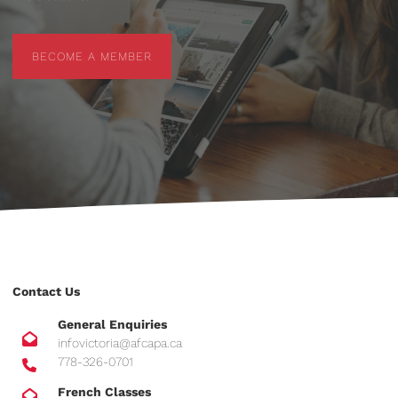
BECOME A MEMBER
BECOME A MEMBER
Contact Us
General Enquiries
infovictoria@afcapa.ca
778-326-0701
French Classes